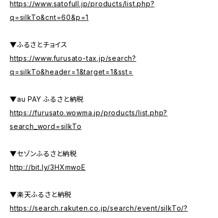
https://www.satofull.jp/products/list.php?
q=silkTo&cnt=60&p=1
▼ふるさとチョイス
https://www.furusato-tax.jp/search?
q=silkTo&header=1&target=1&sst=
▼au PAY ふるさと納税
https://furusato.wowma.jp/products/list.php?
search_word=silkTo
▼セゾンふるさと納税
http://bit.ly/3HXmwoE
▼楽天ふるさと納税
https://search.rakuten.co.jp/search/event/silkTo/?