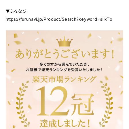
▼ふるなび
https://furunavi.jp/Product/Search?keyword=silkTo