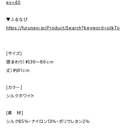
ev=40
▼ふるなび
https://furunavi.jp/Product/Search?keyword=silkTo
[サイズ]
頭まわり）約36〜86ｃｍ
丈）約61ｃｍ
[カラー]
シルクホワイト
[素 材]
シルク85％・ナイロン13％・ポリウレタン2％