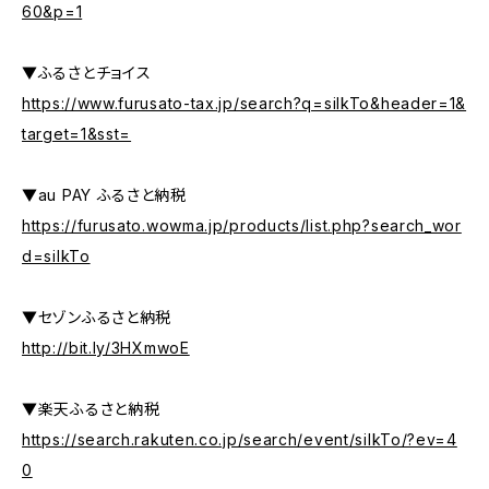
60&p=1
▼ふるさとチョイス
https://www.furusato-tax.jp/search?q=silkTo&header=1&
target=1&sst=
▼au PAY ふるさと納税
https://furusato.wowma.jp/products/list.php?search_wor
d=silkTo
▼セゾンふるさと納税
http://bit.ly/3HXmwoE
▼楽天ふるさと納税
https://search.rakuten.co.jp/search/event/silkTo/?ev=4
0