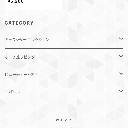
¥5,280
ball cap ロゴ 韓国 レディ
ース 深め 有名人 芸能人 K
-POP 人気 愛用 紫外線 対
CATEGORY
策 小顔効果 コットン 10
0% 国内発送 プレゼント 4
96 497 563 564
キャラクターコレクション
キャラジャン / スカジャン
ホーム＆リビング
MARVEL｜マーベル
like-it / ライクイット
ビューティー・ケア
STAR WARS｜スター・ウォーズ
クローゼットシステム
silkTo / シルクト
アパレル
DISNEY & PIXAR｜ディズニー＆ピクサー
ヘアケア
オーガニックアース
VARZAR
© silkTo
HARRY POTTER｜ハリー・ポッター
ハンドケア
スキンケア
キャップ