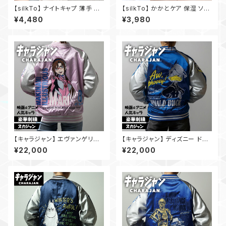
【silkTo】 ナイトキャプ 薄手 髪
【silkTo】 かかとケア 保湿 ソッ
側シルク糸100％ 日本製ナイト
クス 軽石 セット 日本製 シルク
¥4,480
¥3,980
キャップ ロングヘア対応 シルク
絹 シルクプロテイン シルクパウ
100% 髪に優しい夜用キャップ
ダー かかと美容サポーター 保
母の日 ギフト
湿シート かかと美人 かかと 角
質 ひび割れ かさかさ 靴下 素
足 ギフト
【キャラジャン】 エヴァンゲリオ
【キャラジャン】 ディズニー ドナ
ン 真希波・マリ・イラストリアス
ルド ラッキーダック スカジャン
¥22,000
¥22,000
スカジャン（Lサイズ）
（Lサイズ）